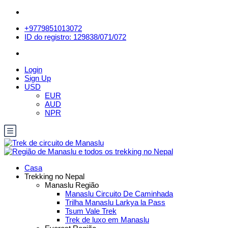
+9779851013072
ID do registro: 129838/071/072
Login
Sign Up
USD
EUR
AUD
NPR
Casa
Trekking no Nepal
Manaslu Região
Manaslu Circuito De Caminhada
Trilha Manaslu Larkya la Pass
Tsum Vale Trek
Trek de luxo em Manaslu