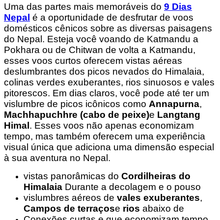
Uma das partes mais memoráveis do
9 Dias
Nepal
é a oportunidade de desfrutar de voos
domésticos cênicos sobre as diversas paisagens
do Nepal. Esteja você voando de Katmandu a
Pokhara ou de Chitwan de volta a Katmandu,
esses voos curtos oferecem vistas aéreas
deslumbrantes dos picos nevados do Himalaia,
colinas verdes exuberantes, rios sinuosos e vales
pitorescos. Em dias claros, você pode até ter um
vislumbre de picos icônicos como
Annapurna
,
Machhapuchhre (cabo de peixe)
e
Langtang
Himal
. Esses voos não apenas economizam
tempo, mas também oferecem uma experiência
visual única que adiciona uma dimensão especial
à sua aventura no Nepal.
vistas panorâmicas do
Cordilheiras do
Himalaia
Durante a decolagem e o pouso
vislumbres aéreos de
vales exuberantes
,
Campos de terraços
e
rios
abaixo de
Conexões curtas e que economizam tempo