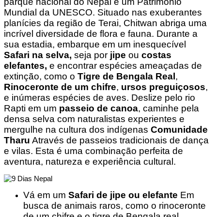
parque nacional do Nepal e um Patrimônio
Mundial da UNESCO. Situado nas exuberantes
planícies da região de Terai, Chitwan abriga uma
incrível diversidade de flora e fauna. Durante a
sua estadia, embarque em um inesquecível
Safari na selva,
seja por
jipe
ou
costas
elefantes,
e encontrar espécies ameaçadas de
extinção, como o
Tigre de Bengala Real
,
Rinoceronte de um chifre
,
ursos preguiçosos
,
e inúmeras espécies de aves. Deslize pelo rio
Rapti em um
passeio de canoa
, caminhe pela
densa selva com naturalistas experientes e
mergulhe na cultura dos indígenas
Comunidade
Tharu
Através de passeios tradicionais de dança
e vilas. Esta é uma combinação perfeita de
aventura, natureza e experiência cultural.
Vá em um
Safari de jipe ou elefante
Em
busca de animais raros, como o rinoceronte
de um chifre e o tigre de Bengala real