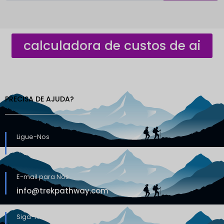
calculadora de custos de ai
PRECISA DE AJUDA?
Ligue-Nos
+9779851013072
E-mail para Nós
info@trekpathway.com
Siga-Nos