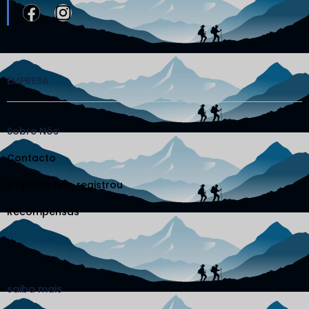
EMPRESA
Sobre Nós
Contacto
Empresa não registrou
Recompensas
saiba mais