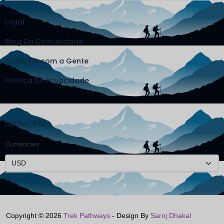
Legal
Blog Da Comunidade
Trabalhe com a Gente
Política De Privacidade
DEFINIÇÕES
Currencies
Copyright © 2026
Trek Pathways
- Design By
Saroj Dhakal