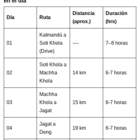
en el día
Distancia
Duración
Día
Ruta
(aprox.)
(hrs)
Katmandú a
01
Soti Khola
----
7–8 horas
(Drive)
Soti Khola a
02
Machha
14 km
6-7 horas
Khola
Machha
03
Khola a
15 km
6-7 horas
Jagat
Jagat a
04
19 km
6-7 horas
Deng