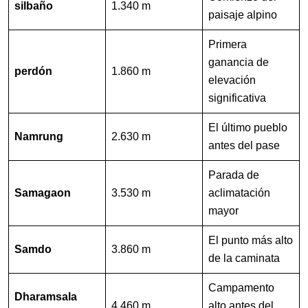
silbaño
1.340 m
paisaje alpino
Primera
ganancia de
perdón
1.860 m
elevación
significativa
El último pueblo
Namrung
2.630 m
antes del pase
Parada de
Samagaon
3.530 m
aclimatación
mayor
El punto más alto
Samdo
3.860 m
de la caminata
Campamento
Dharamsala
4.460 m
alto antes del