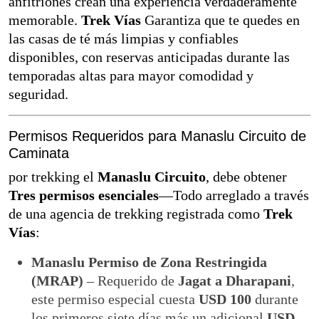
anfitriones crean una experiencia verdaderamente
memorable.
Trek Vías
Garantiza que te quedes en
las casas de té más limpias y confiables
disponibles, con reservas anticipadas durante las
temporadas altas para mayor comodidad y
seguridad.
Permisos Requeridos para Manaslu Circuito de
Caminata
por trekking el
Manaslu Circuito
, debe obtener
Tres permisos esenciales
—Todo arreglado a través
de una agencia de trekking registrada como
Trek
Vías
:
Manaslu Permiso de Zona Restringida
(MRAP)
– Requerido de
Jagat a Dharapani
,
este permiso especial cuesta
USD 100
durante
los primeros siete días más un adicional
USD