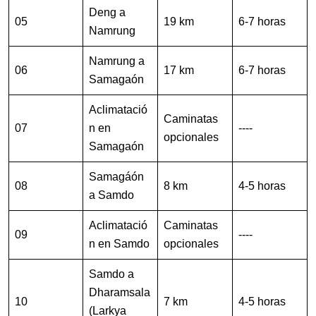
Deng a
05
19 km
6-7 horas
Namrung
Namrung a
06
17 km
6-7 horas
Samagaón
Aclimatació
Caminatas
07
n en
----
opcionales
Samagaón
Samagáón
08
8 km
4-5 horas
a Samdo
Aclimatació
Caminatas
09
----
n en Samdo
opcionales
Samdo a
Dharamsala
10
7 km
4-5 horas
(Larkya