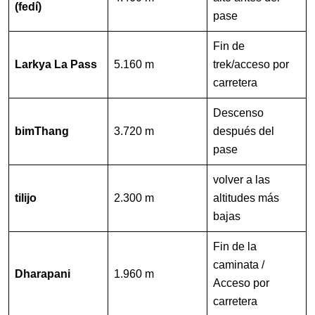
(fedí)
pase
Fin de
Larkya La Pass
5.160 m
trek/acceso por
carretera
Descenso
bimThang
3.720 m
después del
pase
volver a las
tilijo
2.300 m
altitudes más
bajas
Fin de la
caminata /
Dharapani
1.960 m
Acceso por
carretera