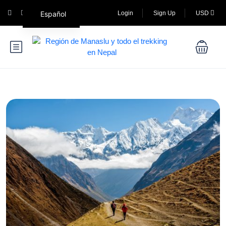
Español
Login
Sign Up
USD