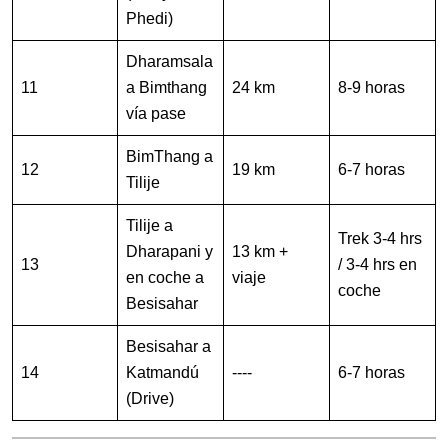
Phedi)
Dharamsala
11
a Bimthang
24 km
8-9 horas
vía pase
BimThang a
12
19 km
6-7 horas
Tilije
Tilije a
Trek 3-4 hrs
Dharapani y
13 km +
13
/ 3-4 hrs en
en coche a
viaje
coche
Besisahar
Besisahar a
14
Katmandú
----
6-7 horas
(Drive)