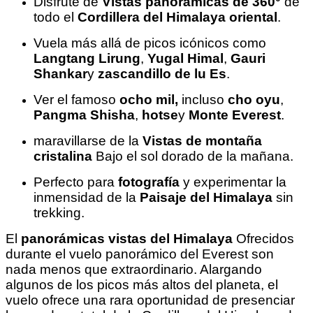
Disfrute de
Vistas panorámicas de 360°
de
todo el
Cordillera del Himalaya oriental
.
Vuela más allá de picos icónicos como
Langtang Lirung
,
Yugal Himal
,
Gauri
Shankar
y
zascandillo de lu Es
.
Ver el famoso
ocho mil,
incluso
cho oyu
,
Pangma Shisha
,
hotse
y
Monte Everest
.
maravillarse de la
Vistas de montaña
cristalina
Bajo el sol dorado de la mañana.
Perfecto para
fotografía
y experimentar la
inmensidad de la
Paisaje del Himalaya
sin
trekking.
El
panorámicas vistas del Himalaya
Ofrecidos
durante el vuelo panorámico del Everest son
nada menos que extraordinario. Alargando
algunos de los picos más altos del planeta, el
vuelo ofrece una rara oportunidad de presenciar