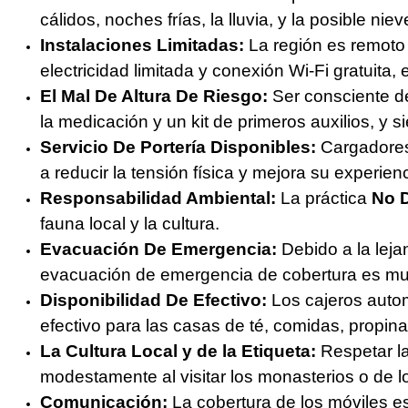
cálidos, noches frías, la lluvia, y la posible ni
Instalaciones Limitadas:
La región es remoto
electricidad limitada y conexión Wi-Fi gratuita
El Mal De Altura De Riesgo:
Ser consciente 
la medicación y un kit de primeros auxilios, y
Servicio De Portería Disponibles:
Cargadores 
a reducir la tensión física y mejora su experien
Responsabilidad Ambiental:
La práctica
No D
fauna local y la cultura.
Evacuación De Emergencia:
Debido a la leja
evacuación de emergencia de cobertura es m
Disponibilidad De Efectivo:
Los cajeros autom
efectivo para las casas de té, comidas, propina
La Cultura Local y de la Etiqueta:
Respetar la
modestamente al visitar los monasterios o de l
Comunicación:
La cobertura de los móviles es 