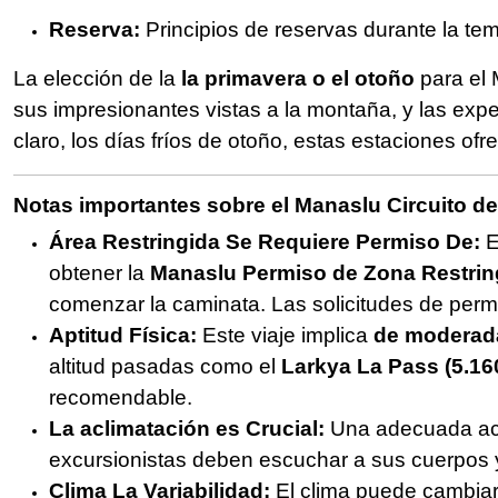
Reserva:
Principios de reservas durante la tem
La elección de la
la primavera o el otoño
para el 
sus impresionantes vistas a la montaña, y las exper
claro, los días fríos de otoño, estas estaciones o
Notas importantes sobre el Manaslu Circuito d
Área Restringida Se Requiere Permiso De:
E
obtener la
Manaslu Permiso de Zona Restrin
comenzar la caminata. Las solicitudes de perm
Aptitud Física:
Este viaje implica
de moderada
altitud pasadas como el
Larkya La Pass (5.16
recomendable.
La aclimatación es Crucial:
Una adecuada aclim
excursionistas deben escuchar a sus cuerpos y
Clima La Variabilidad:
El clima puede cambiar