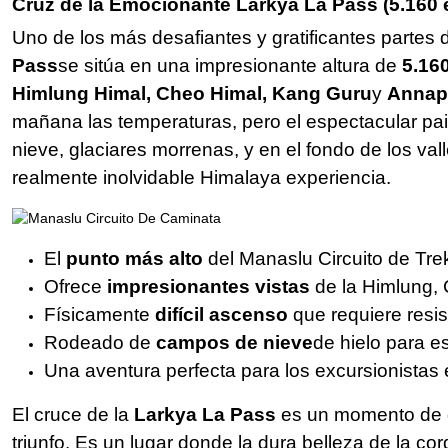
Cruz de la Emocionante Larkya La Pass (5.160 
Uno de los más desafiantes y gratificantes partes 
Pass
se sitúa en una impresionante altura de
5.16
Himlung Himal, Cheo Himal, Kang Guru
y
Annapu
mañana las temperaturas, pero el espectacular pais
nieve, glaciares morrenas, y en el fondo de los va
realmente inolvidable Himalaya experiencia.
El
punto más alto
del Manaslu Circuito de Tr
Ofrece
impresionantes vistas
de la Himlung, 
Físicamente
difícil ascenso
que requiere resis
Rodeado de
campos de nieve
de hielo para e
Una aventura perfecta para los excursionista
El cruce de la
Larkya La Pass
es un momento de d
triunfo. Es un lugar donde la dura belleza de la c