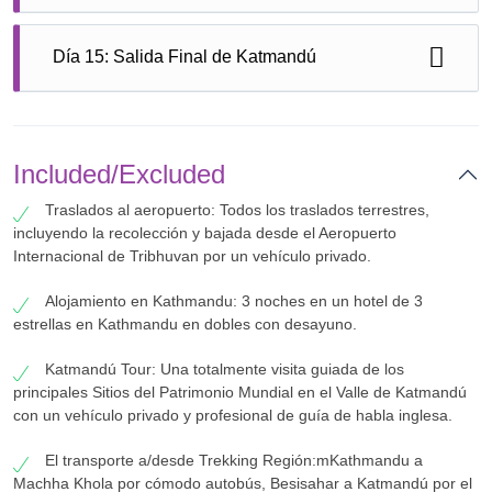
a Besisahar, la puerta de entrada de la ciudad. Trekking
Duración: 3-4 horas de la Unidad Duración: 3-4 horas
Disfrute de las hermosas regreso a Katmandú a lo largo
de la Noche en Besisahar.
Día 15: Salida Final de Katmandú
de la Marsyangdi y Trishuli Ríos. Pasar su última noche
en el ocio. Unidad Duración: 6-7 horas de la Noche en
Katmandú.
Después del desayuno, traslado al aeropuerto para su
viaje, que marca el final de su inolvidable Manaslu
Circuito de Trekking.
Included/Excluded
Traslados al aeropuerto: Todos los traslados terrestres,
incluyendo la recolección y bajada desde el Aeropuerto
Internacional de Tribhuvan por un vehículo privado.
Alojamiento en Kathmandu: 3 noches en un hotel de 3
estrellas en Kathmandu en dobles con desayuno.
Katmandú Tour: Una totalmente visita guiada de los
principales Sitios del Patrimonio Mundial en el Valle de Katmandú
con un vehículo privado y profesional de guía de habla inglesa.
El transporte a/desde Trekking Región:mKathmandu a
Machha Khola por cómodo autobús, Besisahar a Katmandú por el