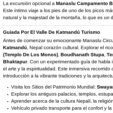
La excursión opcional a
Manaslu Campamento B
Este íntimo viaje a los pies de uno de los picos m
natural y la majestad de la montaña, lo que es un
Guiada Por El Valle De Katmandú Turismo
Antes de comenzar su emocionante Manaslu Circui
Katmandú
, Nepal corazón cultural. Explorar el 
(Templo De Los Monos)
,
Boudhanath Stupa
,
Te
Bhaktapur
. Con un experimentado guía de habla in
el arte y la espiritualidad. Este inmersiva recorr
introducción a la vibrante tradiciones y la arquitec
Visita los Sitios del Patrimonio Mundial:
Swayam
Explorar los antiguos palacios, templos, estupa
Aprender acerca de la cultura Nepalí, la religión
Vehículo privado transporte para el confort y l