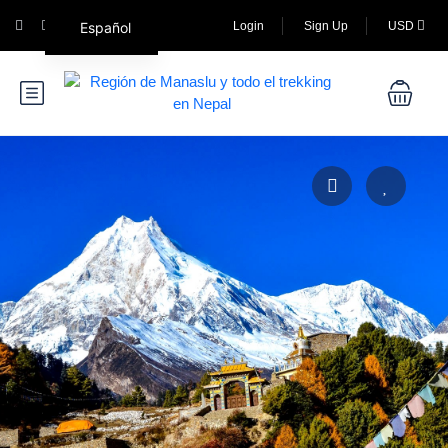
Español
Login
Sign Up
USD