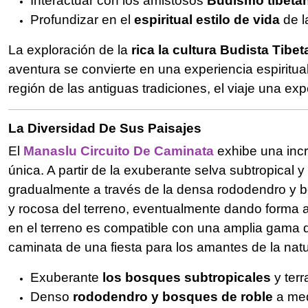
Interactuar con los amistosos
Budismo tibeta
Profundizar en el
espiritual estilo de vida
de l
La exploración de la
rica la cultura Budista Tibe
aventura se convierte en una experiencia espiritual
región de las antiguas tradiciones, el viaje una e
La Diversidad De Sus Paisajes
El
Manaslu Circuito De Caminata
exhibe una incr
única. A partir de la exuberante selva subtropical y
gradualmente a través de la densa rododendro y b
y rocosa del terreno, eventualmente dando forma a 
en el terreno es compatible con una amplia gama d
caminata de una fiesta para los amantes de la natur
Exuberante
los bosques subtropicales
y terr
Denso
rododendro y bosques de roble
a med