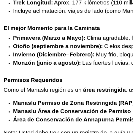
Trek Longitud:
Aprox. 177 kilómetros (110 mill
Incluye aclimatación, viajes de lado (como M
El mejor Momento para la Caminata
Primavera (Marzo a Mayo):
Clima agradable, f
Otoño (septiembre a noviembre):
Cielos desp
Invierno (Diciembre–Febrero):
Muy frío, blo
Monzón (junio a agosto):
Las fuertes lluvias,
Permisos Requeridos
Como el Manaslu región es un
área restringida
, 
Manaslu Permiso de Zona Restringida (RAP
Manaslu Área de Conservación de Permiso
Área de Conservación de Annapurna Permi
Nota: Usted debe trek con un registro de la guía y