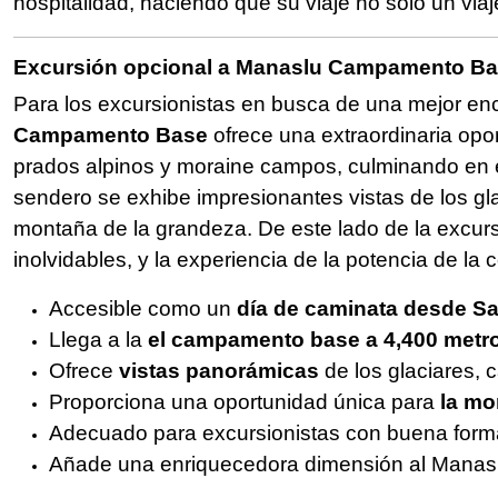
hospitalidad, haciendo que su viaje no sólo un viaje
Excursión opcional a Manaslu Campamento Bas
Para los excursionistas en busca de una mejor e
Campamento Base
ofrece una extraordinaria opor
prados alpinos y moraine campos, culminando en 
sendero se exhibe impresionantes vistas de los gl
montaña de la grandeza. De este lado de la excurs
inolvidables, y la experiencia de la potencia de la 
Accesible como un
día de caminata desde 
Llega a la
el campamento base a 4,400 metr
Ofrece
vistas panorámicas
de los glaciares, 
Proporciona una oportunidad única para
la mo
Adecuado para excursionistas con buena forma 
Añade una enriquecedora dimensión al Manaslu