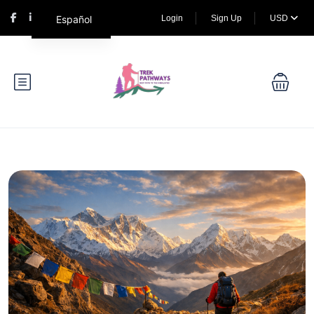
Español
Login
Sign Up
USD