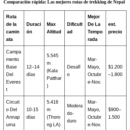
Comparación rápida: Las mejores rutas de trekking de Nepal
Ruta
Mejor
de la
Duraci
Max
Dificult
De La
est.
camin
ón
Altitud
ad
Tempo
precio
ata
rada
Campa
5.545
mento
Mar-
m
Base
12–14
Desafí
Mayo,
$1.200
(Kala
Del
días
o
Octubr
–1.800
Patthar
Everes
e-Nov.
)
t
Circuit
5.416
Mar-
Modera
o Del
10-15
m
Mayo,
$900–
do-
Annap
días
(Thoro
Octubr
1.500
duro
urna
ng LA)
e-Nov.