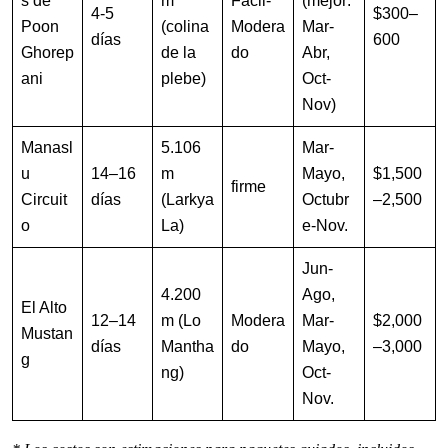
s de
m
Fácil-
(mejor:
4-5
$300–
Poon
(colina
Modera
Mar-
días
600
Ghorep
de la
do
Abr,
ani
plebe)
Oct-
Nov)
Manasl
5.106
Mar-
u
14–16
m
Mayo,
$1,500
firme
Circuit
días
(Larkya
Octubr
–2,500
o
La)
e-Nov.
Jun-
4.200
Ago,
El Alto
12–14
m (Lo
Modera
Mar-
$2,000
Mustan
días
Mantha
do
Mayo,
–3,000
g
ng)
Oct-
Nov.