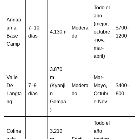
Todo el
año
Annap
(mejor:
urna
7–10
Modera
$700–
4.130m
octubre
Base
días
do
1200
-nov.,
Camp
mar-
abril)
3.870
Valle
m
Mar-
De
7–9
(Kyanji
Modera
Mayo,
$400–
Langta
días
n
do
Octubr
800
ng
Gompa
e-Nov.
)
Todo el
Colina
3.210
año