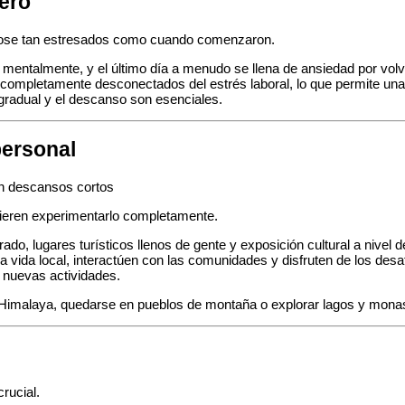
dero
ndose tan estresados como cuando comenzaron.
mentalmente, y el último día a menudo se llena de ansiedad por volve
án completamente desconectados del estrés laboral, lo que permite una
gradual y el descanso son esenciales.
personal
quieren experimentarlo completamente.
ado, lugares turísticos llenos de gente y exposición cultural a nivel d
 la vida local, interactúen con las comunidades y disfruten de los des
e nuevas actividades.
l Himalaya, quedarse en pueblos de montaña o explorar lagos y mona
rucial.