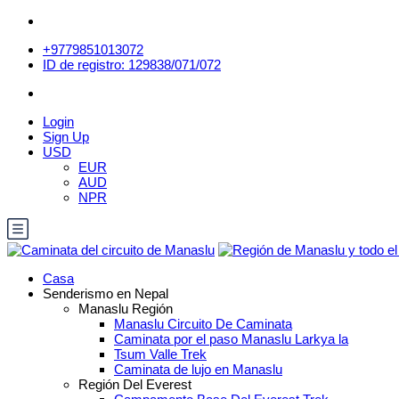
+9779851013072
ID de registro: 129838/071/072
Login
Sign Up
USD
EUR
AUD
NPR
Casa
Senderismo en Nepal
Manaslu Región
Manaslu Circuito De Caminata
Caminata por el paso Manaslu Larkya la
Tsum Valle Trek
Caminata de lujo en Manaslu
Región Del Everest