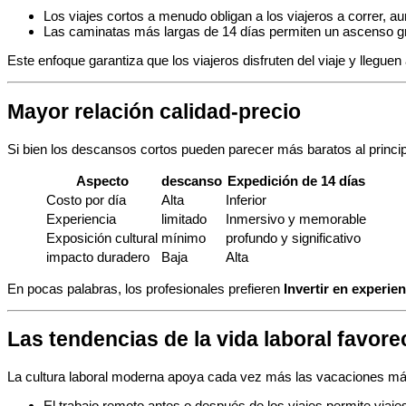
Los viajes cortos a menudo obligan a los viajeros a correr, a
Las caminatas más largas de 14 días permiten un ascenso gr
Este enfoque garantiza que los viajeros disfruten del viaje y llegu
Mayor relación calidad-precio
Si bien los descansos cortos pueden parecer más baratos al princi
Aspecto
descanso
Expedición de 14 días
Costo por día
Alta
Inferior
Experiencia
limitado
Inmersivo y memorable
Exposición cultural
mínimo
profundo y significativo
impacto duradero
Baja
Alta
En pocas palabras, los profesionales prefieren
Invertir en experi
Las tendencias de la vida laboral favor
La cultura laboral moderna apoya cada vez más las vacaciones más
El trabajo remoto antes o después de los viajes permite viajes