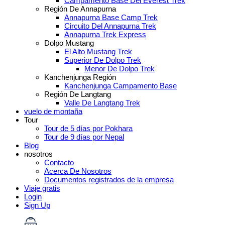
Campamento Base Del Everest Trek
Región De Annapurna
Annapurna Base Camp Trek
Circuito Del Annapurna Trek
Annapurna Trek Express
Dolpo Mustang
El Alto Mustang Trek
Superior De Dolpo Trek
Menor De Dolpo Trek
Kanchenjunga Región
Kanchenjunga Campamento Base
Región De Langtang
Valle De Langtang Trek
vuelo de montaña
Tour
Tour de 5 días por Pokhara
Tour de 9 días por Nepal
Blog
nosotros
Contacto
Acerca De Nosotros
Documentos registrados de la empresa
Viaje gratis
Login
Sign Up