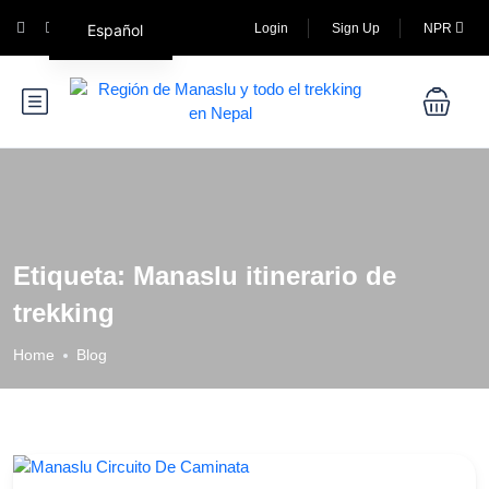
Español
Login
Sign Up
NPR
Etiqueta:
Manaslu itinerario de
trekking
Home
Blog