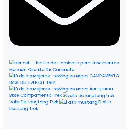
Manaslu Circuito De Caminata
CAMPAMENTO
BASE DEL EVEREST TREK
Annapurna
Bsse Campamento Trek
Valle De Langtang Trek
El Alto
Mustang Trek