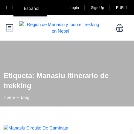
Español
Login
Sign Up
EUR
Etiqueta:
Manaslu itinerario de
trekking
Home
Blog