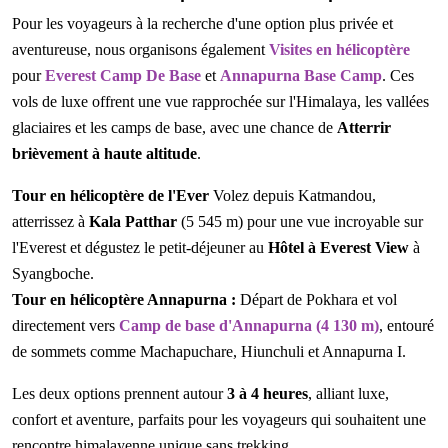
Pour les voyageurs à la recherche d'une option plus privée et
aventureuse, nous organisons également
Visites en hélicoptère
pour
Everest Camp De Base
et
Annapurna Base Camp
. Ces
vols de luxe offrent une vue rapprochée sur l'Himalaya, les vallées
glaciaires et les camps de base, avec une chance de
Atterrir
brièvement à haute altitude
.
Tour en hélicoptère de l'Ever
Volez depuis Katmandou,
atterrissez à
Kala Patthar
(5 545 m) pour une vue incroyable sur
l'Everest et dégustez le petit-déjeuner au
Hôtel à Everest View
à
Syangboche.
Tour en hélicoptère Annapurna :
Départ de Pokhara et vol
directement vers
Camp de base d'Annapurna (4 130 m)
, entouré
de sommets comme Machapuchare, Hiunchuli et Annapurna I.
Les deux options prennent autour
3 à 4 heures
, alliant luxe,
confort et aventure, parfaits pour les voyageurs qui souhaitent une
rencontre himalayenne unique sans trekking.