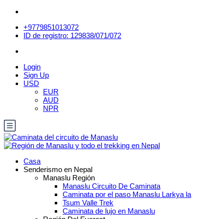
+9779851013072
ID de registro: 129838/071/072
Login
Sign Up
USD
EUR
AUD
NPR
Casa
Senderismo en Nepal
Manaslu Región
Manaslu Circuito De Caminata
Caminata por el paso Manaslu Larkya la
Tsum Valle Trek
Caminata de lujo en Manaslu