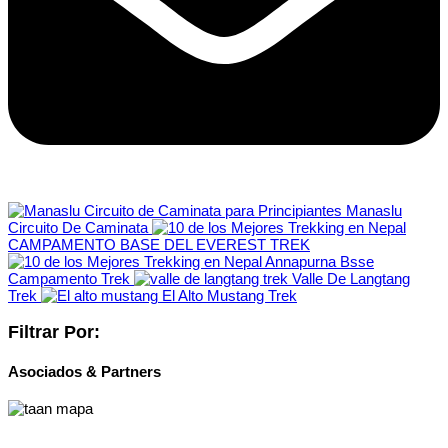
Manaslu
Circuito De Caminata
CAMPAMENTO BASE DEL EVEREST TREK
Annapurna Bsse
Campamento Trek
Valle De Langtang
Trek
El Alto Mustang Trek
Filtrar Por:
Asociados & Partners