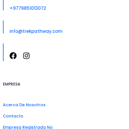
Llámenos
+9779851013072
Correo electrónico para Nosotros
info@trekpathway.com
Siga Con Nosotros
EMPRESA
Acerca De Nosotros
Contacto
Empresa Registrada No