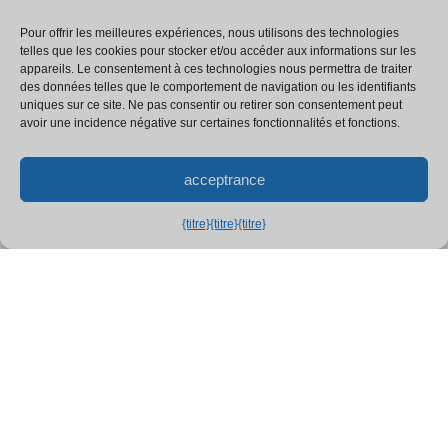
Pour offrir les meilleures expériences, nous utilisons des technologies
telles que les cookies pour stocker et/ou accéder aux informations sur les
appareils. Le consentement à ces technologies nous permettra de traiter
des données telles que le comportement de navigation ou les identifiants
uniques sur ce site. Ne pas consentir ou retirer son consentement peut
avoir une incidence négative sur certaines fonctionnalités et fonctions.
RÉSERVEZ
acceptrance
MAINTENANT
{titre}
{titre}
{titre}
TENDANCE NÉPAL TOURS
Le Manaslu
Circuit De
Trek