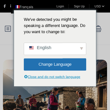
Français
Login
Sign Up
USD
We've detected you might be
speaking a different language. Do
you want to change to:
English
Change Language
Close and do not switch language