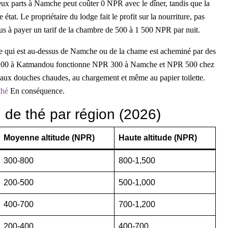
ux parts à Namche peut coûter 0 NPR avec le dîner, tandis que la
. Le propriétaire du lodge fait le profit sur la nourriture, pas
vous à payer un tarif de la chambre de 500 à 1 500 NPR par nuit.
ce qui est au-dessus de Namche ou de la chame est acheminé par des
R 100 à Katmandou fonctionne NPR 300 à Namche et NPR 500 chez
, aux douches chaudes, au chargement et même au papier toilette.
thé
En conséquence.
 de thé par région (2026)
Moyenne altitude (NPR)
Haute altitude (NPR)
300-800
800-1,500
200-500
500-1,000
400-700
700-1,200
200-400
400-700