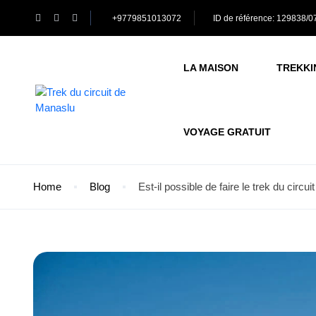
+9779851013072
ID de référence: 129838/0
LA MAISON
TREKKI
VOYAGE GRATUIT
Home
Blog
Est-il possible de faire le trek du circu