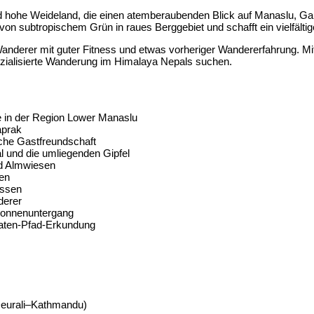
d hohe Weideland, die einen atemberaubenden Blick auf Manaslu, Ga
on subtropischem Grün in raues Berggebiet und schafft ein vielfälti
anderer mit guter Fitness und etwas vorheriger Wandererfahrung. Mit
merzialisierte Wanderung im Himalaya Nepals suchen.
 in der Region Lower Manaslu
aprak
liche Gastfreundschaft
 und die umliegenden Gipfel
nd Almwiesen
ten
assen
derer
Sonnenuntergang
eaten-Pfad-Erkundung
eurali–Kathmandu)