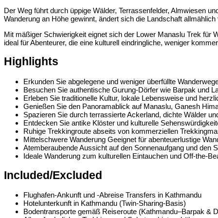
Der Weg führt durch üppige Wälder, Terrassenfelder, Almwiesen un
Wanderung an Höhe gewinnt, ändert sich die Landschaft allmählich v
Mit mäßiger Schwierigkeit eignet sich der Lower Manaslu Trek für W
ideal für Abenteurer, die eine kulturell eindringliche, weniger kom
Highlights
Erkunden Sie abgelegene und weniger überfüllte Wanderwege
Besuchen Sie authentische Gurung-Dörfer wie Barpak und L
Erleben Sie traditionelle Kultur, lokale Lebensweise und herz
Genießen Sie den Panoramablick auf Manaslu, Ganesh Himal
Spazieren Sie durch terrassierte Ackerland, dichte Wälder u
Entdecken Sie antike Klöster und kulturelle Sehenswürdigkei
Ruhige Trekkingroute abseits von kommerziellen Trekkingm
Mittelschwere Wanderung Geeignet für abenteuerlustige Wan
Atemberaubende Aussicht auf den Sonnenaufgang und den 
Ideale Wanderung zum kulturellen Eintauchen und Off-the-B
Included/Excluded
Flughafen-Ankunft und -Abreise Transfers in Kathmandu
Hotelunterkunft in Kathmandu (Twin-Sharing-Basis)
Bodentransporte gemäß Reiseroute (Kathmandu–Barpak & D