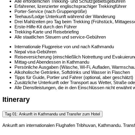
Alle erforderlichen Trekking- und Schutzgebietsgebühren
Erfahrener, lizenzierter englischsprachiger Trekkingführer
Porter-Service (nach Gruppengröße)
Teehaus/Lodge Unterkunft während der Wanderung
Drei Mahlzeiten pro Tag beim Trekking (Frühstück, Mittages
Erste-Hilfe-Kit durch den Führer
Trekking-Karte und Reisebriefing
Alle staatlichen Steuern und service-Gebühren
Internationale Flugpreise von und nach Kathmandu
Nepal visa-Gebühren
Reiseversicherung (einschließlich Notrettung und Evakuierun
Mittag-und Abendessen in Kathmandu
Persönliche Ausgaben (Wäsche, Wi-Fi, Aufladen, Warmschaue
Alkoholische Getränke, Softdrinks und Wasser in Flaschen
Tipps für Guide, Portier und Fahrer (optional, aber geschätzt)
Zusätzliche Unterkunft oder Transport aus Wetter, Straße od
Alle Dienstleistungen, die in den Einschlüssen nicht erwähnt
Itinerary
Tag 01: Ankunft in Kathmandu und Transfer zum Hotel
Ankunft am internationalen Flughafen Tribhuvan, Kathmandu. Trans