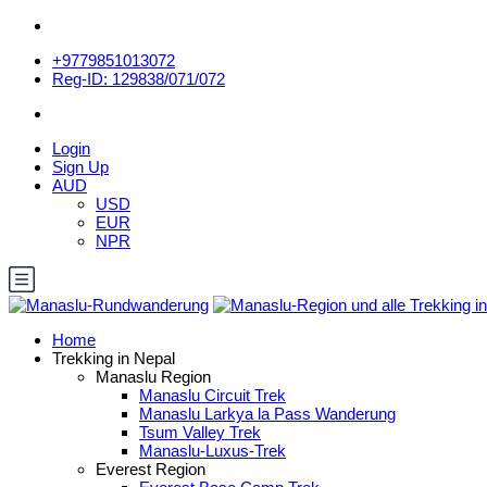
+9779851013072
Reg-ID: 129838/071/072
Login
Sign Up
AUD
USD
EUR
NPR
Home
Trekking in Nepal
Manaslu Region
Manaslu Circuit Trek
Manaslu Larkya la Pass Wanderung
Tsum Valley Trek
Manaslu-Luxus-Trek
Everest Region