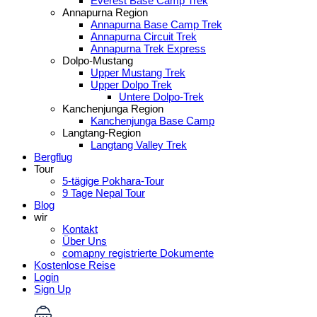
Everest Base Camp Trek
Annapurna Region
Annapurna Base Camp Trek
Annapurna Circuit Trek
Annapurna Trek Express
Dolpo-Mustang
Upper Mustang Trek
Upper Dolpo Trek
Untere Dolpo-Trek
Kanchenjunga Region
Kanchenjunga Base Camp
Langtang-Region
Langtang Valley Trek
Bergflug
Tour
5-tägige Pokhara-Tour
9 Tage Nepal Tour
Blog
wir
Kontakt
Über Uns
comapny registrierte Dokumente
Kostenlose Reise
Login
Sign Up