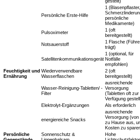
gestellt)
1 (Blasenpflaster
Schmerzlinderun
Persönliche Erste-Hilfe
persönliche
Medikamente)
1 (oft
Pulsoximeter
bereitgestellt)
1 Flasche (Führe
Notsauerstoff
trägt)
1 (optional, für
Satellitenkommunikationsgerät
Notfälle
empfohlen)
Feuchtigkeit und
Wiederverwendbare
2 (oft
Ernährung
Wasserflaschen
bereitgestellt)
ausreichende
Wasser-Reinigung-Tabletten/ -
Versorgung
Filter
(Tabletten oft zur
Verfügung gestell
Elektrolyt-Ergänzungen
Als erforderlich
ausreichende
Versorgung (von
energiereiche Snacks
zu Hause aus, 
Kosten zu spare
Persönliche
Sonnenschutz &
Hohe
Gegenstände
Lippenbalsam
Lichtschutzfaktor