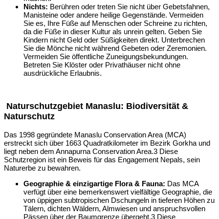
Nichts:
Berühren oder treten Sie nicht über Gebetsfahnen,
Manisteine oder andere heilige Gegenstände. Vermeiden
Sie es, Ihre Füße auf Menschen oder Schreine zu richten,
da die Füße in dieser Kultur als unrein gelten. Geben Sie
Kindern nicht Geld oder Süßigkeiten direkt. Unterbrechen
Sie die Mönche nicht während Gebeten oder Zeremonien.
Vermeiden Sie öffentliche Zuneigungsbekundungen.
Betreten Sie Klöster oder Privathäuser nicht ohne
ausdrückliche Erlaubnis.
Naturschutzgebiet Manaslu: Biodiversität &
Naturschutz
Das 1998 gegründete Manaslu Conservation Area (MCA)
erstreckt sich über 1663 Quadratkilometer im Bezirk Gorkha und
liegt neben dem Annapurna Conservation Area.
3
Diese
Schutzregion ist ein Beweis für das Engagement Nepals, sein
Naturerbe zu bewahren.
Geographie & einzigartige Flora & Fauna:
Das MCA
verfügt über eine bemerkenswert vielfältige Geographie, die
von üppigen subtropischen Dschungeln in tieferen Höhen zu
Tälern, dichten Wäldern, Almwiesen und anspruchsvollen
Pässen über der Baumgrenze übergeht.
3
Diese