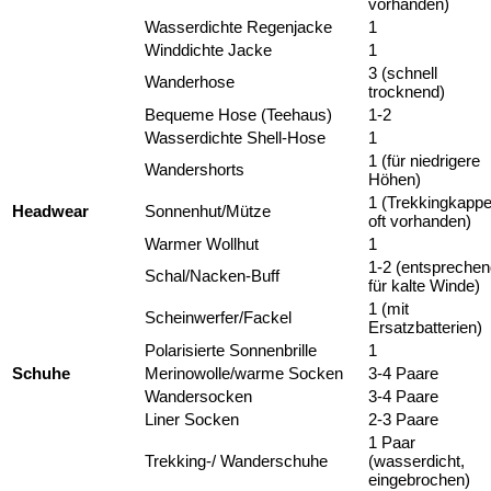
vorhanden)
Wasserdichte Regenjacke
1
Winddichte Jacke
1
3 (schnell
Wanderhose
trocknend)
Bequeme Hose (Teehaus)
1-2
Wasserdichte Shell-Hose
1
1 (für niedrigere
Wandershorts
Höhen)
1 (Trekkingkapp
Headwear
Sonnenhut/Mütze
oft vorhanden)
Warmer Wollhut
1
1-2 (entsprechen
Schal/Nacken-Buff
für kalte Winde)
1 (mit
Scheinwerfer/Fackel
Ersatzbatterien)
Polarisierte Sonnenbrille
1
Schuhe
Merinowolle/warme Socken
3-4 Paare
Wandersocken
3-4 Paare
Liner Socken
2-3 Paare
1 Paar
Trekking-/ Wanderschuhe
(wasserdicht,
eingebrochen)