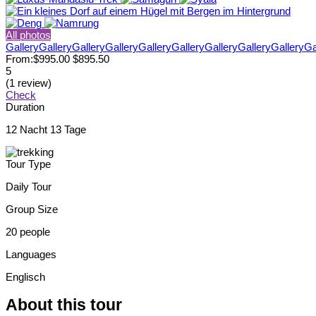
All photos
Gallery
Gallery
Gallery
Gallery
Gallery
Gallery
Gallery
Gallery
Gallery
Ga
From:
$995.00
$895.50
5
(1 review)
Check
Duration
12 Nacht 13 Tage
Tour Type
Daily Tour
Group Size
20 people
Languages
Englisch
About this tour