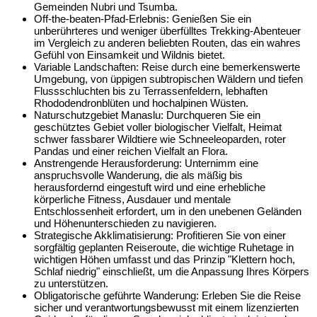
Gemeinden Nubri und Tsumba.
Off-the-beaten-Pfad-Erlebnis: Genießen Sie ein
unberührteres und weniger überfülltes Trekking-Abenteuer
im Vergleich zu anderen beliebten Routen, das ein wahres
Gefühl von Einsamkeit und Wildnis bietet.
Variable Landschaften: Reise durch eine bemerkenswerte
Umgebung, von üppigen subtropischen Wäldern und tiefen
Flussschluchten bis zu Terrassenfeldern, lebhaften
Rhododendronblüten und hochalpinen Wüsten.
Naturschutzgebiet Manaslu: Durchqueren Sie ein
geschütztes Gebiet voller biologischer Vielfalt, Heimat
schwer fassbarer Wildtiere wie Schneeleoparden, roter
Pandas und einer reichen Vielfalt an Flora.
Anstrengende Herausforderung: Unternimm eine
anspruchsvolle Wanderung, die als mäßig bis
herausfordernd eingestuft wird und eine erhebliche
körperliche Fitness, Ausdauer und mentale
Entschlossenheit erfordert, um in den unebenen Geländen
und Höhenunterschieden zu navigieren.
Strategische Akklimatisierung: Profitieren Sie von einer
sorgfältig geplanten Reiseroute, die wichtige Ruhetage in
wichtigen Höhen umfasst und das Prinzip "Klettern hoch,
Schlaf niedrig" einschließt, um die Anpassung Ihres Körpers
zu unterstützen.
Obligatorische geführte Wanderung: Erleben Sie die Reise
sicher und verantwortungsbewusst mit einem lizenzierten