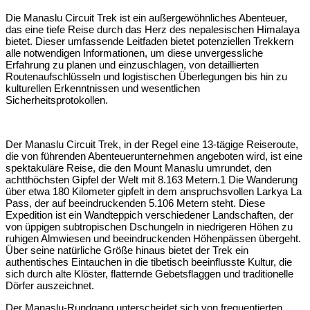
Die Manaslu Circuit Trek ist ein außergewöhnliches Abenteuer,
das eine tiefe Reise durch das Herz des nepalesischen Himalaya
bietet. Dieser umfassende Leitfaden bietet potenziellen Trekkern
alle notwendigen Informationen, um diese unvergessliche
Erfahrung zu planen und einzuschlagen, von detaillierten
Routenaufschlüsseln und logistischen Überlegungen bis hin zu
kulturellen Erkenntnissen und wesentlichen
Sicherheitsprotokollen.
Der Manaslu Circuit Trek, in der Regel eine 13-tägige Reiseroute,
die von führenden Abenteuerunternehmen angeboten wird, ist eine
spektakuläre Reise, die den Mount Manaslu umrundet, den
achtthöchsten Gipfel der Welt mit 8.163 Metern.
1
Die Wanderung
über etwa 180 Kilometer gipfelt in dem anspruchsvollen Larkya La
Pass, der auf beeindruckenden 5.106 Metern steht.
Diese
Expedition ist ein Wandteppich verschiedener Landschaften, der
von üppigen subtropischen Dschungeln in niedrigeren Höhen zu
ruhigen Almwiesen und beeindruckenden Höhenpässen übergeht.
Über seine natürliche Größe hinaus bietet der Trek ein
authentisches Eintauchen in die tibetisch beeinflusste Kultur, die
sich durch alte Klöster, flatternde Gebetsflaggen und traditionelle
Dörfer auszeichnet.
Der Manaslu-Rundgang unterscheidet sich von frequentierten