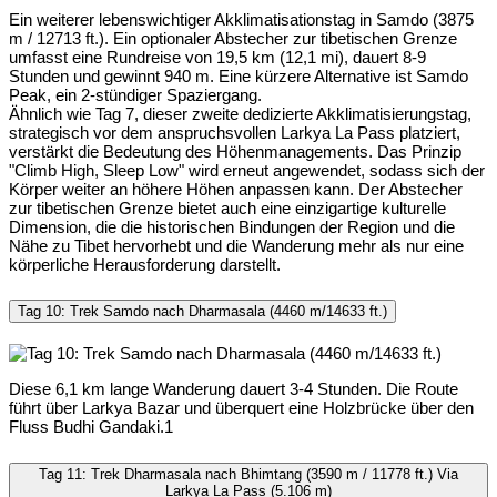
Ein weiterer lebenswichtiger Akklimatisationstag in Samdo (3875
m / 12713 ft.). Ein optionaler Abstecher zur tibetischen Grenze
umfasst eine Rundreise von 19,5 km (12,1 mi), dauert 8-9
Stunden und gewinnt 940 m. Eine kürzere Alternative ist Samdo
Peak, ein 2-stündiger Spaziergang.
Ähnlich wie Tag 7, dieser zweite dedizierte Akklimatisierungstag,
strategisch vor dem anspruchsvollen Larkya La Pass platziert,
verstärkt die Bedeutung des Höhenmanagements. Das Prinzip
"Climb High, Sleep Low" wird erneut angewendet, sodass sich der
Körper weiter an höhere Höhen anpassen kann. Der Abstecher
zur tibetischen Grenze bietet auch eine einzigartige kulturelle
Dimension, die die historischen Bindungen der Region und die
Nähe zu Tibet hervorhebt und die Wanderung mehr als nur eine
körperliche Herausforderung darstellt.
Tag 10: Trek Samdo nach Dharmasala (4460 m/14633 ft.)
Diese 6,1 km lange Wanderung dauert 3-4 Stunden. Die Route
führt über Larkya Bazar und überquert eine Holzbrücke über den
Fluss Budhi Gandaki.1
Tag 11: Trek Dharmasala nach Bhimtang (3590 m / 11778 ft.) Via
Larkya La Pass (5.106 m)