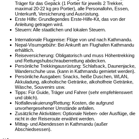
Träger für das Gepäck (1 Portier für jeweils 2 Trekker,
maximal 20-22 kg pro Portier), alle Personallohn, Essen,
Unterkunft, Versicherung und Ausrüstung.
Erste Hilfe: Grundlegendes Erste-Hilfe-Kit, das von der
Anleitung getragen wird.
Steuern: Alle staatlichen und lokalen Steuern.
Internationale Flugpreise: Flüge von und nach Kathmandu.
Nepal-Visumgebühr: Bei Ankunft am Flughafen Kathmandu
erhältlich.
Reiseversicherung: Obligatorisch und muss Höhentrekking
und Rettungshubschrauberrettung abdecken.
Persönliche Trekkingausrüstung: Schlafsack, Daunenjacke,
Wanderschuhe usw. (kann in Kathmandu gemietet werden).
Persönliche Ausgaben: Snacks, heiße Duschen, WLAN,
Akkuladung, alkoholische Getränke, alkoholfreie Getränke,
Wäsche, Souvenirs usw.
Tipps: Für Guide, Träger und Fahrer (sehr empfehlenswert
und üblich).
Notfallevakuierung/Rettung: Kosten, die aufgrund
unvorhergesehener Umstände anfallen.
Zusätzliche Aktivitäten: Optionale Neben- oder Ausflüge, die
nicht in der Reiseroute erwähnt werden.
Mittag- und Abendessen in Kathmandu (außer
Abschiedsessen).