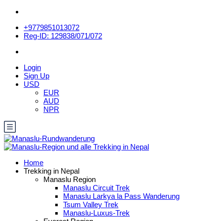
+9779851013072
Reg-ID: 129838/071/072
Login
Sign Up
USD
EUR
AUD
NPR
Home
Trekking in Nepal
Manaslu Region
Manaslu Circuit Trek
Manaslu Larkya la Pass Wanderung
Tsum Valley Trek
Manaslu-Luxus-Trek