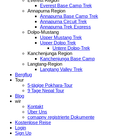
Everest Region
Everest Base Camp Trek
Annapurna Region
Annapurna Base Camp Trek
Annapurna Circuit Trek
Annapurna Trek Express
Dolpo-Mustang
Upper Mustang Trek
Upper Dolpo Trek
Untere Dolpo-Trek
Kanchenjunga Region
Kanchenjunga Base Camp
Langtang-Region
Langtang Valley Trek
Bergflug
Tour
5-tägige Pokhara-Tour
9 Tage Nepal Tour
Blog
wir
Kontakt
Über Uns
comapny registrierte Dokumente
Kostenlose Reise
Login
Sign Up