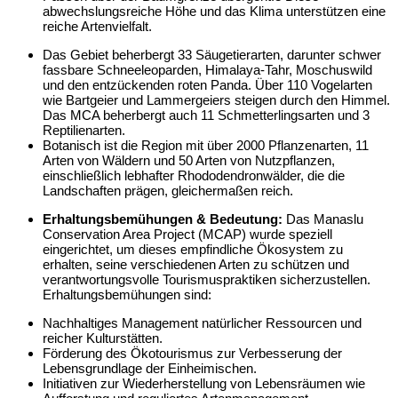
abwechslungsreiche Höhe und das Klima unterstützen eine
reiche Artenvielfalt.
Das Gebiet beherbergt 33 Säugetierarten, darunter schwer
fassbare Schneeleoparden, Himalaya-Tahr, Moschuswild
und den entzückenden roten Panda. Über 110 Vogelarten
wie Bartgeier und Lammergeiers steigen durch den Himmel.
Das MCA beherbergt auch 11 Schmetterlingsarten und 3
Reptilienarten.
Botanisch ist die Region mit über 2000 Pflanzenarten, 11
Arten von Wäldern und 50 Arten von Nutzpflanzen,
einschließlich lebhafter Rhododendronwälder, die die
Landschaften prägen, gleichermaßen reich.
Erhaltungsbemühungen & Bedeutung:
Das Manaslu
Conservation Area Project (MCAP) wurde speziell
eingerichtet, um dieses empfindliche Ökosystem zu
erhalten, seine verschiedenen Arten zu schützen und
verantwortungsvolle Tourismuspraktiken sicherzustellen.
Erhaltungsbemühungen sind:
Nachhaltiges Management natürlicher Ressourcen und
reicher Kulturstätten.
Förderung des Ökotourismus zur Verbesserung der
Lebensgrundlage der Einheimischen.
Initiativen zur Wiederherstellung von Lebensräumen wie