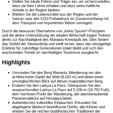
Stellen Sie lokale Führer und Träger ein, um sicherzustellen,
dass sie faire Löhne erhalten und dass wirtschaftliche
Vorteile in der Region bleiben.
Wählen Sie die Lebensmittel aus der Region und der
Saison, was den CO2-Fußabdruck im Zusammenhang mit
dem Transport von importierten Waren verringert.
Durch die bewusste Übernahme von „keine Spuren“-Prinzipien
und die aktive Unterstützung der lokalen Wirtschaft tragen Trekker
direkt zur Nachhaltigkeit des Manaslu-Kreislaufs bei. Dies fördert
das Gefühl der Stewardship und stellt sicher, dass das einzigartige
Erlebnis für zukünftige Generationen intakt bleibt und sich den
wachsenden Trends im nachhaltigen Tourismus ausgleicht.
Highlights
Umrunden Sie den Berg Manaslu: Wanderung um den
achthöchsten Gipfel der Welt (8.163 m) und bietet einen
unvergleichlichen Blick auf diesen majestätischen Berg.
Erobern Sie den Larkya La Pass: Überqueren Sie den
anspruchsvollen Larkya La Pass auf 5.106 m (16.752 Fuß),
dem höchsten Punkt der Wanderung, der atemberaubende
Panoramablicke auf Himalaya bietet.
Authentisches kulturelles Eintauchen: Erkunden Sie
abgelegene tibetisch beeinflusste Dörfer, alte Klöster und
erleben Sie die reichen buddhistischen Traditionen der