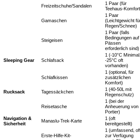
1 Paar (für
Freizeitschuhe/Sandalen
Teehaus-Komfort
1 Paar
Gamaschen
(Leichtgewicht fü
Regen/Schnee)
1 Paar (falls
Bedingungen auf
Steigeisen
Pässen
erforderlich sind)
1 (-10°C Minimal
Sleeping Gear
Schlafsack
-25°C oft
vorhanden)
1 (optional, für
Schlafkissen
zusätzlichen
Komfort)
1 (40-50L mit
Rucksack
Tagessäckchen
Regenschutz)
1 (bei der
Reisetasche
Anheuerung von
Portier)
Navigation &
1 (oft
Manaslu-Trek-Karte
Sicherheit
bereitgestellt)
1 (umfassend, of
Erste-Hilfe-Kit-
zur Verfügung