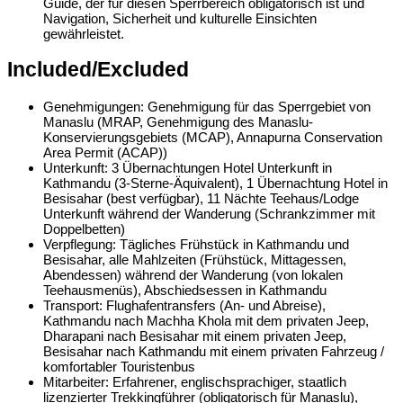
Guide, der für diesen Sperrbereich obligatorisch ist und
Navigation, Sicherheit und kulturelle Einsichten
gewährleistet.
Included/Excluded
Genehmigungen: Genehmigung für das Sperrgebiet von
Manaslu (MRAP, Genehmigung des Manaslu-
Konservierungsgebiets (MCAP), Annapurna Conservation
Area Permit (ACAP))
Unterkunft: 3 Übernachtungen Hotel Unterkunft in
Kathmandu (3-Sterne-Äquivalent), 1 Übernachtung Hotel in
Besisahar (best verfügbar), 11 Nächte Teehaus/Lodge
Unterkunft während der Wanderung (Schrankzimmer mit
Doppelbetten)
Verpflegung: Tägliches Frühstück in Kathmandu und
Besisahar, alle Mahlzeiten (Frühstück, Mittagessen,
Abendessen) während der Wanderung (von lokalen
Teehausmenüs), Abschiedsessen in Kathmandu
Transport: Flughafentransfers (An- und Abreise),
Kathmandu nach Machha Khola mit dem privaten Jeep,
Dharapani nach Besisahar mit einem privaten Jeep,
Besisahar nach Kathmandu mit einem privaten Fahrzeug /
komfortabler Touristenbus
Mitarbeiter: Erfahrener, englischsprachiger, staatlich
lizenzierter Trekkingführer (obligatorisch für Manaslu),