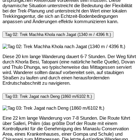
ursprünglichen Reiseroute vorbereitet sein müssen. Diese
dynamische Situation unterstreicht die Bedeutung der Flexibilität
bei der Trek-Planung und unterstreicht den Wert einer lokalen
Trekkingagentur, die sich an Echtzeit-Bodenbedingungen
anpassen und Änderungen effektiv kommunizieren kann.
Tag 02: Trek Machha Khola nach Jagat (1340 m / 4396 ft.)
Diese 20 km lange Wanderung dauert 6-7 Stunden. Der Weg führt
durch Khorla Besi, Tatopani (eine natürliche heiße Quelle), Dovan
und Thulo Dhunga, wo typischerweise das Mittagessen serviert
wird. Wanderer sollten darauf vorbereitet sein, auf staubigen
Straßen zu laufen und durch einen herausfordernden
Erdrutschabschnitt zu navigieren.
Tag 03: Trek Jagat nach Deng (1860 m/6102 ft.)
Eine 22 km lange Wanderung von 7-8 Stunden. Die Route führt
über Salleri, Philim (das größte Dorf der Route mit einem
Kontrollpunkt für die Genehmigung des Manaslu Conservation
Area, eines Krankenhauses, einer Gompa und Schule) und
Chisapani zum Mittagessen. Die letzte 4-stündige Wanderung