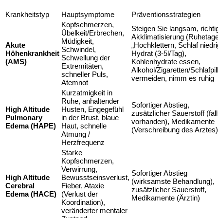
Krankheitstyp
Hauptsymptome
Präventionsstrategien
Kopfschmerzen,
Steigen Sie langsam, richti
Übelkeit/Erbrechen,
Akklimatisierung (Ruhetage
Müdigkeit,
Akute
„Hochklettern, Schlaf niedri
Schwindel,
Höhenkrankheit
Hydrat (3-5l/Tag),
Schwellung der
(AMS)
Kohlenhydrate essen,
Extremitäten,
Alkohol/Zigaretten/Schlafpil
schneller Puls,
vermeiden, nimm es ruhig
Atemnot
Kurzatmigkeit in
Ruhe, anhaltender
Sofortiger Abstieg,
High Altitude
Husten, Engegefühl
zusätzlicher Sauerstoff (fal
Pulmonary
in der Brust, blaue
vorhanden), Medikamente
Edema (HAPE)
Haut, schnelle
(Verschreibung des Arztes)
Atmung /
Herzfrequenz
Starke
Kopfschmerzen,
Verwirrung,
Sofortiger Abstieg
High Altitude
Bewusstseinsverlust,
(wirksamste Behandlung),
Cerebral
Fieber, Ataxie
zusätzlicher Sauerstoff,
Edema (HACE)
(Verlust der
Medikamente (Ärztin)
Koordination),
veränderter mentaler