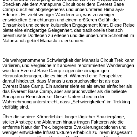
Strecken wie dem Annapurna Circuit oder dem Everest Base
Camp durch ein abgelegeneres und unberührteres Himalaya-
Erlebnis.
Es zieht weniger Wanderer an, was zu weniger
entwickelten Einrichtungen und einem größeren Gefühl der
Einsamkeit und echtem kulturellen Engagement führt.
Diese Reise
bietet eine einzigartige Gelegenheit, das traditionelle tibetisch
beeinflusste Dorfleben zu erleben und die unberührte Schönheit im
Naturschutzgebiet Manaslu zu erkunden.
Die wahrgenommene Schwierigkeit der Manaslu Circuit Trek kann
variieren, und Vergleiche mit anderen renommierten Wanderungen
wie dem Everest Base Camp zeigen die einzigartigen
Herausforderungen, die es bietet. Während eine Perspektive
darauf hindeutet, dass Manaslu anspruchsvoller ist als das
Everest Base Camp
, Ein anderer sieht es als etwas einfacher als
das Everest Base Camp, aber anspruchsvoller als die beliebte
Annapurna-Rennstrecke.
Dieser Unterschied in der
Wahrnehmung unterstreicht, dass „Schwierigkeiten“ im Trekking
vielfältig sind.
Über die schiere Körperlichkeit langer täglicher Spaziergänge,
steiler Anstiege und Abfahrten hinaus tragen Faktoren wie die
entfernte Natur der Trek, begrenzte Evakuierungsoptionen und
weniger entwickelte Infrastrukturen erheblich zu ihrem insgesamt