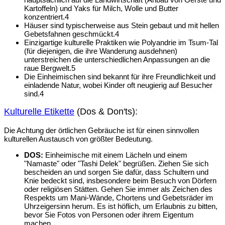
Kartoffeln) und Yaks für Milch, Wolle und Butter
konzentriert.
4
Häuser sind typischerweise aus Stein gebaut und mit hellen
Gebetsfahnen geschmückt.
4
Einzigartige kulturelle Praktiken wie Polyandrie im Tsum-Tal
(für diejenigen, die ihre Wanderung ausdehnen)
unterstreichen die unterschiedlichen Anpassungen an die
raue Bergwelt.
5
Die Einheimischen sind bekannt für ihre Freundlichkeit und
einladende Natur, wobei Kinder oft neugierig auf Besucher
sind.
4
Kulturelle Etikette
(Dos & Don'ts):
Die Achtung der örtlichen Gebräuche ist für einen sinnvollen
kulturellen Austausch von größter Bedeutung.
DOS:
Einheimische mit einem Lächeln und einem
"Namaste" oder "Tashi Delek" begrüßen. Ziehen Sie sich
bescheiden an und sorgen Sie dafür, dass Schultern und
Knie bedeckt sind, insbesondere beim Besuch von Dörfern
oder religiösen Stätten. Gehen Sie immer als Zeichen des
Respekts um Mani-Wände, Chortens und Gebetsräder im
Uhrzeigersinn herum. Es ist höflich, um Erlaubnis zu bitten,
bevor Sie Fotos von Personen oder ihrem Eigentum
machen.