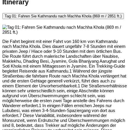
Itinerary
Tag 01: Fahren Sie Kathmandu nach Machha Khola (869 m / 2851 ft.)
Die Fahrt beginnt mit einer Fahrt von 160 km von Kathmandu
nach Machha Khola. Dies dauert ungefähr 7-8 Stunden mit einem
privaten Jeep / Hiace oder 9-10 Stunden mit dem örtlichen Bus.
Die Route führt durch malerische Landschaften über Naubise,
Maklekhu, Dhading Besi, Jyamire, Gola Bhanjyang Aarughat und
Soti Khola mit einem Mittagessen in Jyamire. Ein Trekking-Guide
begleitet Reisende aus Kathmandu.1
Während der jüngste
Straßenbau die fahrbare Route nach Machha Khola verlängert hat
und die ersten Gehtage generell verkürzt, führt dies auch zu
einem Element der Unvorhersehbarkeit.
1
Die Straßenverhältnisse
können sehr unterschiedlich sein, einige Abschnitte können
aufgrund von Überschwemmungen schlecht sein, was
möglicherweise die ersten zwei Tage anstelle des Fahrens durch
Wanderer erfordert.
1
In einigen Fällen erreichen Jeeps nur
Lububesi, was einen 3-4-Stunden-Spaziergang von dort aus
erfordert.
7
Diese Variabilität, insbesondere während der
Monsunzeit, wenn Erdrutsche und Überschwemmungen möglich
sind
8
, bedeutet, dass Trekker auf mögliche Änderungen der