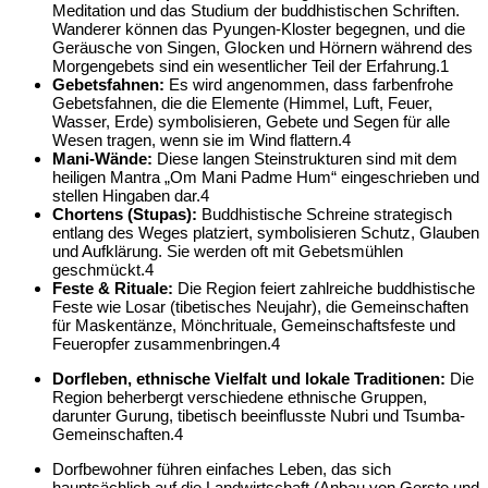
Meditation und das Studium der buddhistischen Schriften.
Wanderer können das Pyungen-Kloster begegnen, und die
Geräusche von Singen, Glocken und Hörnern während des
Morgengebets sind ein wesentlicher Teil der Erfahrung.
1
Gebetsfahnen:
Es wird angenommen, dass farbenfrohe
Gebetsfahnen, die die Elemente (Himmel, Luft, Feuer,
Wasser, Erde) symbolisieren, Gebete und Segen für alle
Wesen tragen, wenn sie im Wind flattern.
4
Mani-Wände:
Diese langen Steinstrukturen sind mit dem
heiligen Mantra „Om Mani Padme Hum“ eingeschrieben und
stellen Hingaben dar.
4
Chortens (Stupas):
Buddhistische Schreine strategisch
entlang des Weges platziert, symbolisieren Schutz, Glauben
und Aufklärung. Sie werden oft mit Gebetsmühlen
geschmückt.
4
Feste & Rituale:
Die Region feiert zahlreiche buddhistische
Feste wie Losar (tibetisches Neujahr), die Gemeinschaften
für Maskentänze, Mönchrituale, Gemeinschaftsfeste und
Feueropfer zusammenbringen.
4
Dorfleben, ethnische Vielfalt und lokale Traditionen:
Die
Region beherbergt verschiedene ethnische Gruppen,
darunter Gurung, tibetisch beeinflusste Nubri und Tsumba-
Gemeinschaften.
4
Dorfbewohner führen einfaches Leben, das sich
hauptsächlich auf die Landwirtschaft (Anbau von Gerste und