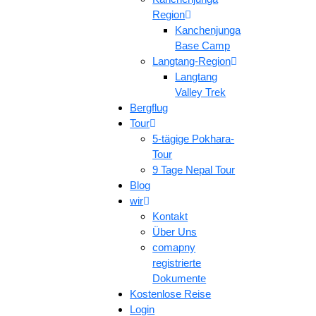
Region
Kanchenjunga
Base Camp
Langtang-Region
Langtang
Valley Trek
Bergflug
Tour
5-tägige Pokhara-
Tour
9 Tage Nepal Tour
Blog
wir
Kontakt
Über Uns
comapny
registrierte
Dokumente
Kostenlose Reise
Login