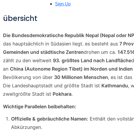
Sign Up
übersicht
Die Bundesdemokratische Republik Nepal (Nepal oder NP
das hauptsächlich in Südasien liegt. es besteht aus
7 Prov
Gemeinden und städtische Zentren
drohen um ca.
147.51
zählt zu den weltweit
93. größtes Land nach Landfläche
d
an
China (Autonome Region Tibet) im Norden und Indien
Bevölkerung von über
30 Millionen Menschen
, es ist das
Die Landeshauptstadt und größte Stadt ist
Kathmandu
, 
zweitgrößte Stadt ist
Pokhara
.
Wichtige Parallelen beibehalten:
Offizielle & gebräuchliche Namen:
Enthält den vollstä
Abkürzungen.