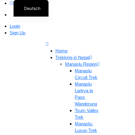
Deutsch
Login
Sign Up
Home
Trekking in Nepal
Manaslu Region
Manaslu
Circuit Trek
Manaslu
Larkya la
Pass
Wanderung
Tsum Valley
Trek
Manaslu-
Luxus-Trek