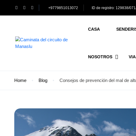
+9779851013072
ID de registro: 129838/07
CASA
SENDERI
NOSOTROS
VI
Home
Blog
Consejos de prevención del mal de altu