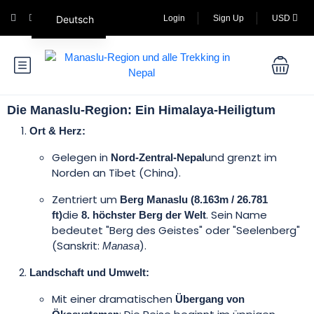
Deutsch
Login
Sign Up
USD
Die Manaslu-Region: Ein Himalaya-Heiligtum
Ort & Herz:
Gelegen in
und grenzt im
Nord-Zentral-Nepal
Norden an Tibet (China).
Zentriert um
Berg Manaslu (8.163m / 26.781
die
. Sein Name
ft)
8. höchster Berg der Welt
bedeutet "Berg des Geistes" oder "Seelenberg"
(Sanskrit:
).
Manasa
Landschaft und Umwelt:
Mit einer dramatischen
Übergang von