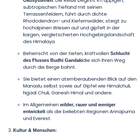
: Die Reise beginnt im üppigen,
Ökosystemen
subtropischen Tiefland mit seinen
Terrassenfeldern, führt durch dichte
Rhododendron- und Kiefernwälder, steigt zu
hochalpinen Wiesen auf und gipfelt in der
kargen, vergletscherten Hochgebirgslandschaft
des Himalaya.
Beherrscht von der tiefen, kraftvollen
Schlucht
die sich ihren Weg
des Flusses Budhi Gandaki
durch die Berge bahnt.
Sie bietet einen atemberaubenden Blick auf den
Manaslu selbst sowie auf Gipfel wie Himalchuli,
Ngadi Chuli, Ganesh Himal und andere.
Im Allgemeinen
wilder, rauer und weniger
als die beliebten Regionen Annapurna
entwickelt
und Everest.
Kultur & Menschen: