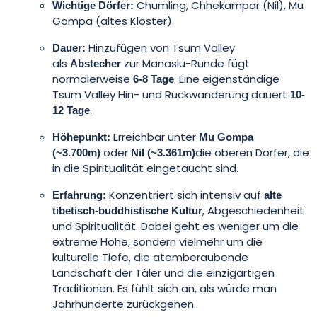
Chumling, Chhekampar (Nil), Mu
Wichtige Dörfer:
Gompa (altes Kloster).
Hinzufügen von Tsum Valley
Dauer:
als
zur Manaslu-Runde fügt
Abstecher
normalerweise
. Eine eigenständige
6-8 Tage
Tsum Valley Hin- und Rückwanderung dauert
10-
.
12 Tage
Erreichbar unter
Höhepunkt:
Mu Gompa
oder
die oberen Dörfer, die
(~3.700m)
Nil (~3.361m)
in die Spiritualität eingetaucht sind.
Konzentriert sich intensiv auf
Erfahrung:
alte
, Abgeschiedenheit
tibetisch-buddhistische Kultur
und Spiritualität. Dabei geht es weniger um die
extreme Höhe, sondern vielmehr um die
kulturelle Tiefe, die atemberaubende
Landschaft der Täler und die einzigartigen
Traditionen. Es fühlt sich an, als würde man
Jahrhunderte zurückgehen.