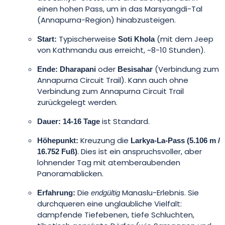
einen hohen Pass, um in das Marsyangdi-Tal
(Annapurna-Region) hinabzusteigen.
Typischerweise
(mit dem Jeep
Start:
Soti Khola
von Kathmandu aus erreicht, ~8-10 Stunden).
oder
(Verbindung zum
Ende:
Dharapani
Besisahar
Annapurna Circuit Trail). Kann auch ohne
Verbindung zum Annapurna Circuit Trail
zurückgelegt werden.
ist Standard.
Dauer:
14-16 Tage
Kreuzung die
Höhepunkt:
Larkya-La-Pass (5.106 m /
. Dies ist ein anspruchsvoller, aber
16.752 Fuß)
lohnender Tag mit atemberaubenden
Panoramablicken.
Die
Manaslu-Erlebnis. Sie
Erfahrung:
endgültig
durchqueren eine unglaubliche Vielfalt:
dampfende Tiefebenen, tiefe Schluchten,