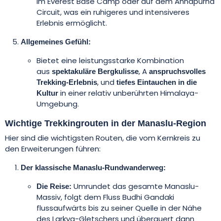
im Everest Base Camp oder auf dem Annapurna
Circuit, was ein ruhigeres und intensiveres
Erlebnis ermöglicht.
Allgemeines Gefühl:
Bietet eine leistungsstarke Kombination
aus
, A
spektakuläre Bergkulisse
anspruchsvolles
, und
Trekking-Erlebnis
tiefes Eintauchen in die
in einer relativ unberührten Himalaya-
Kultur
Umgebung.
Wichtige Trekkingrouten in der Manaslu-Region
Hier sind die wichtigsten Routen, die vom Kernkreis zu
den Erweiterungen führen:
Der klassische Manaslu-Rundwanderweg:
Umrundet das gesamte Manaslu-
Die Reise:
Massiv, folgt dem Fluss Budhi Gandaki
flussaufwärts bis zu seiner Quelle in der Nähe
des Larkya-Gletschers und überquert dann