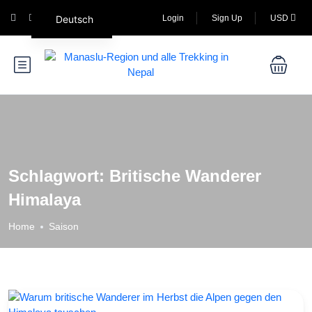
Deutsch
Login
Sign Up
USD
Schlagwort:
Britische Wanderer
Himalaya
Home
Saison