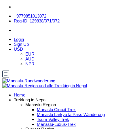
+9779851013072
Reg-ID: 129838/071/072
Login
Sign Up
USD
EUR
AUD
NPR
Home
Trekking in Nepal
Manaslu Region
Manaslu Circuit Trek
Manaslu Larkya la Pass Wanderung
Tsum Valley Trek
Manaslu-Luxus-Trek