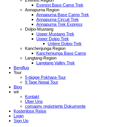
Everest Region
Everest Base Camp Trek
Annapurna Region
Annapurna Base Camp Trek
Annapurna Circuit Trek
Annapurna Trek Express
Dolpo-Mustang
Upper Mustang Trek
Upper Dolpo Trek
Untere Dolpo-Trek
Kanchenjunga Region
Kanchenjunga Base Camp
Langtang-Region
Langtang Valley Trek
Bergflug
Tour
5-tägige Pokhara-Tour
9 Tage Nepal Tour
Blog
wir
Kontakt
Über Uns
comapny registrierte Dokumente
Kostenlose Reise
Login
Sign Up